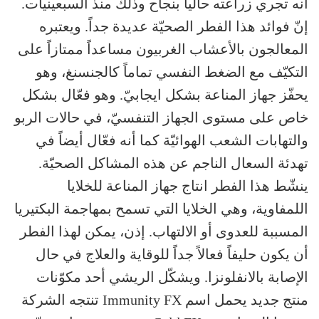
أنه تجري زراعته حالياً بنجاح وذلك منذ السبعينيات.
إنّ فوائد هذا الفطر الصحيّة عديدة جداً. ويعتبره
المعالجون بالأعشاب الغربيون مساعداً ممتازاً على
التكيّف مع الضغط النفسي تماماً كالجنسنغ، وهو
يحفّز جهاز المناعة بشكل ايجابيّ. وهو فعّال بشكل
خاص على مستوى الجهاز التنفسيّ، في حالات الربو
والتهابات الشعب الهوائيّة كما أنه فعّال أيضاً في
تهدئة السعال الناجم عن هذه المشاكل الصحيّة.
ينشّط هذا الفطر انتاج جهاز المناعة للخلايا
اللمفاوية، وهي الخلايا التي تسمح بمهاجمة البكتيريا
المسببة للعدوى أو الالتهاب. إذن، يمكن لهذا الفطر
أن يكون حليفاً فعالاً جداً للوقاية والعلاج في حال
الإصابة بالانفلونزا. ويشكّل الريشي أحد مكوّنات
منتج جديد يحمل اسم Immunity FX تنتجه الشركة