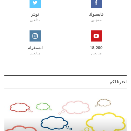
فايسبوك
تويتر
معجبين
متابعين
18,200
انستغرام
متابعين
متابعين
اخترنا لكم