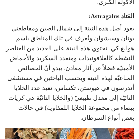
الأكولة الكبرى.
القتاد Astragalus:
يعود أصل هذه النبتة إلى شمال الصين ومقاطعتي
يونان وسيشوان وتُعرف في تلك المناطق باسم
هوانغ كي. تحتوي هذه النبتة على العديد من العناصر
النشطة كالفلافونيدات ومتعدد السكريد والأحماض
الأمينيّة فضلاً عن آثار معادن. يبدو أنّ الخصائص
المناعيّة لهذه النبتة وبحسب الباحثين في مستشفى
أندرسون في هيوستن، تكساس، تعيد عدد الخلايا
التائيّة إلى معدل طبيعيّ (والخلايا التائيّة هي كريات
بيضاء من مجموعة الخلايا اللمفاوية) في حالات
بعض أنواع السرطان.