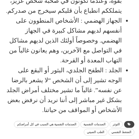
بقوة، وعندما تكونون في صحبة شخص عزيز،
يتملككم انطباع بأن قلبكم سيخرج من صدركم.
الجهاز الهضمي : الأشخاص المنطوون على
أنفسهم لديهم مشاكل كبيرة في الجهاز
الهضمي. وخصوصاً أولئك الذين لديهم مشاكل
في التواصل مع الآخرين، وهم يعانون غالباً من
التهاب المعدة أو القرحة.
الجلد : الطفح الجلدي، البثور أو البقع على
الوجه تشير إلى أن الشخص “لا يشعر بالرضا
عن نفسه”. غالباً ما تشير مختلف أمراض الجلد
بشكل غير مباشر إلى أننا نريد أن نرفض بعض
الأشخاص أو المواقف من حياتنا.
التوتر
الصدمات النفسية
الصدمات النفسية هي السبب في كل أمراضكم
الضغط النفسي
الطب الصيني