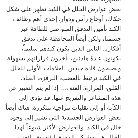
بعض عوارض الخلل في الكبد تظهر على شكل
حكاك، أوجاع رأس ودوار. إحدى أهم وظائف
الكبد تأمين التدفق المتواصل للطاقة عبر
جسمنا، ولكن أيضاً المحافظة على تدفق
أفكارنا. الناس الذين يكون كبدهم سليماً،
يكونون عادةً هادئين، يأخذون قراراتهم بسهولة
ويصبحون قادة جيدين. العلامات الأولى للخلل
في الكبد ترتبط بالغضب، النرفزة، العناد،
القلق، المرارة، العنف… إذا لم يتم التعبير عن
هذه المشاعر والتفريج عنها، قد تؤدي إلى
الكآبة أو إلى تقلبات مزاجية متكررة. هناك أيضاً
بعض العوارض الجسدية التي تشير إلى وجود
خلل في الكبد. والعوارض الأكثر شيوعاً لهذا
الخلل هي مشاكل الدورة الشهرية، التعب،