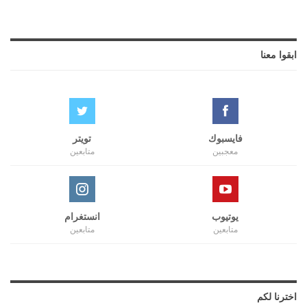
ابقوا معنا
فايسبوك
تويتر
معجبين
متابعين
يوتيوب
انستغرام
متابعين
متابعين
اخترنا لكم