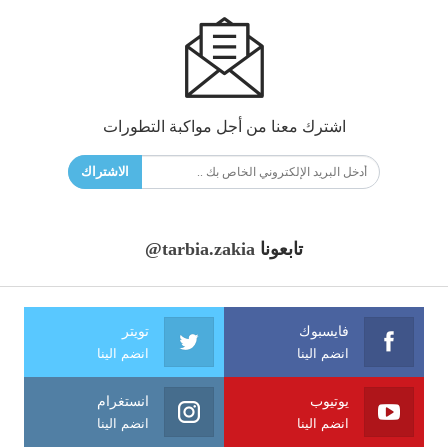
اشترك معنا من أجل مواكبة التطورات
الاشتراك
تابعونا
@tarbia.zakia
فايسبوك
تويتر
انضم الينا
انضم الينا
يوتيوب
انستغرام
انضم الينا
انضم الينا