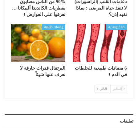
دعامات القلب (الراسورات)
90% من الناس مصابون
لا تنقذ حياة المرضى : بماذا
بفطريات الكانديدا ألبيكانا …
تفيد إذن؟
تعرفوا على العوارض !
صحة وتغذية
وصفات طبيعية
6 مضادات طبيعية للجلطات
البرتقال قدرات خارقة لا
في الدم !
نعرف عنها شيئاً
السابق
التالي
تعليقات