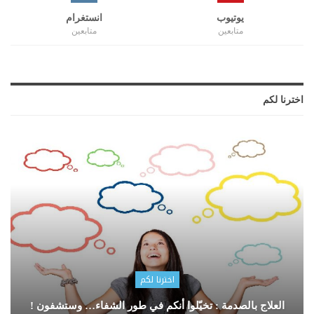
يوتيوب
انستغرام
متابعين
متابعين
اخترنا لكم
اخترنا لكم
العلاج بالصدمة : تخيّلوا أنكم في طور الشفاء… وستشفون !