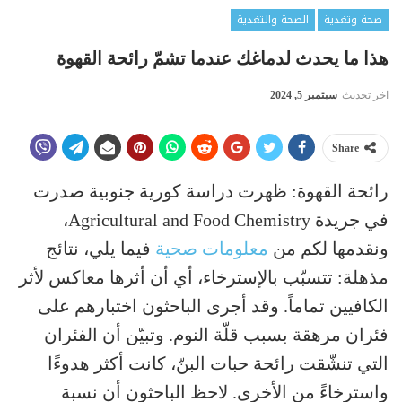
صحة وتغذية
الصحة والتغذية
هذا ما يحدث لدماغك عندما تشمّ رائحة القهوة
اخر تحديث
سبتمبر 5, 2024
Share
رائحة القهوة: ظهرت دراسة كورية جنوبية صدرت
في جريدة Agricultural and Food Chemistry،
ونقدمها لكم من
معلومات صحية
فيما يلي، نتائج
مذهلة: تتسبّب بالإسترخاء، أي أن أثرها معاكس لأثر
الكافيين تماماً. وقد أجرى الباحثون اختبارهم على
فئران مرهقة بسبب قلّة النوم. وتبيّن أن الفئران
التي تنشّقت رائحة حبات البنّ، كانت أكثر هدوءًا
واسترخاءً من الأخرى. لاحظ الباحثون أن نسبة