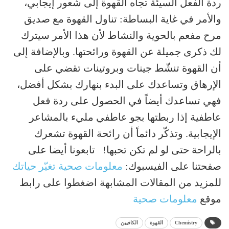
ردة الفعل السيئة تجاه القهوة إلى شعور إيجابي،
والأمر في غاية البساطة: تناول القهوة مع صديق
مرح مفعم بالحوية والنشاط لأن هذا الأمر سيترك
لك ذكرى جميلة عن القهوة ورائحتها. وبالإضافة إلى
أن القهوة تنشّط جينات وبروتينات تقضي على
الإرهاق وتساعدك على البدء بنهارك بشكل أفضل،
فهي تساعدك أيضاً في الحصول على ردة فعل
عاطفية إذا ربطتها بجو عاطفي مليء بالمشاعر
الإيجابية. وتذكّر دائماً أن رائحة القهوة تشعرك
بالراحة حتى لو لم تكن تحبها! تابعونا أيضا على
صفحتنا على الفيسبوك:
معلومات صحية تغيّر حياتك
للمزيد من المقالات المشابهة اضغطوا على رابط
موقع
معلومات صحية
Chemistry
القهوة
الكافيين