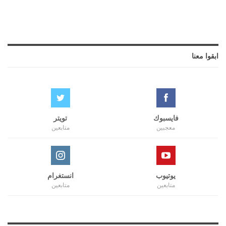
ابقوا معنا
فايسبوك
تويتر
معجبين
متابعين
يوتيوب
انستغرام
متابعين
متابعين