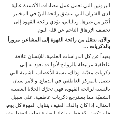
البروتين التي تعمل عمل مضادات الأكسدة عالية
لدى الفئران التي تتنشق رائحة البنّ في المختبر
أكثر من غيرها. وبالتالي، تؤدي رائحة القهوة إلى
تخفيف الإرهاق الناجم عن قلة النوم.
والآن، ننتقل من رائحة القهوة إلى المشاعر، مروراً
بالذكريات …
بعيداً عن كل الدراسات العلمية، للإنسان علاقة
عاطفية مرتبطة بالروائح لأنها قد تعود به إلى
ذكريات معيّنة. وذلك، نسبة للأعصاب الشمية التي
تتصل بالمركز العاطفي في الدماغ. والأمر سيان
بالنسبة لرائحة القهوة، فهي تحرّك الخلايا العصبية
الشميّة مما يسترجع ذكريات عاطفية. على سبيل
المثال، إذا كان والدك العنيف يتناول القهوة كل يوم،
فلن تكون ردّة فعل دماغك إيجابية تجاه رائحتها. وقد