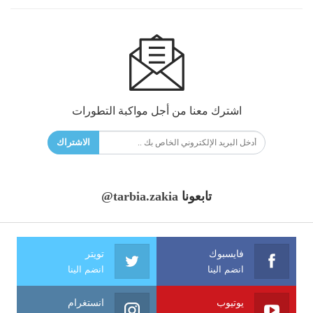
اشترك معنا من أجل مواكبة التطورات
الاشتراك
تابعونا
@tarbia.zakia
فايسبوك
تويتر
انضم الينا
انضم الينا
يوتيوب
انستغرام