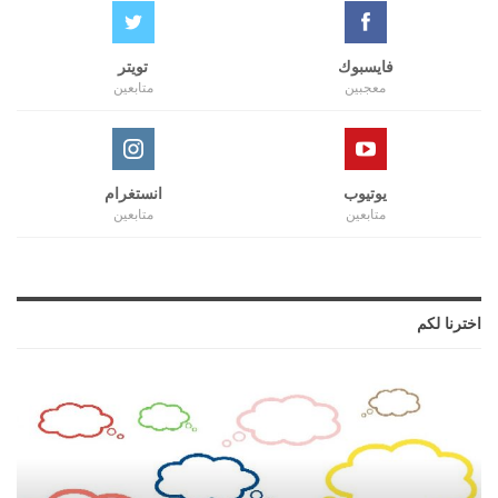
فايسبوك
تويتر
معجبين
متابعين
يوتيوب
انستغرام
متابعين
متابعين
اخترنا لكم