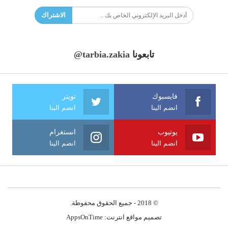
الاشتراك
تابعونا
@tarbia.zakia
فايسبوك
تويتر
انضم الينا
انضم الينا
يوتيوب
انستغرام
انضم الينا
انضم الينا
© 2018 - جميع الحقوق محفوظة.
تصميم مواقع انترنت:
AppsOnTime