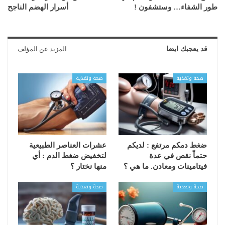
طور الشفاء… وستشفون !
أسرار الهضم الناجح
قد يعجبك ايضا
المزيد عن المؤلف
صحة وتغذية
صحة وتغذية
ضغط دمكم مرتفع : لديكم
عشرات العناصر الطبيعية
حتماّ نقص في عدة
لتخفيض ضغط الدم : أي
فيتامينات ومعادن. ما هي ؟
منها نختار ؟
صحة وتغذية
صحة وتغذية