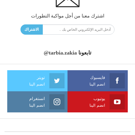
اشترك معنا من أجل مواكبة التطورات
الاشتراك
تابعونا
@tarbia.zakia
فايسبوك
تويتر
انضم الينا
انضم الينا
يوتيوب
انستغرام
انضم الينا
انضم الينا