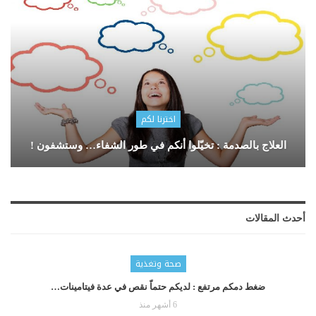
اخترنا لكم
العلاج بالصدمة : تخيّلوا أنكم في طور الشفاء… وستشفون !
أحدث المقالات
صحة وتغذية
ضغط دمكم مرتفع : لديكم حتماّ نقص في عدة فيتامينات…
6 أشهر منذ