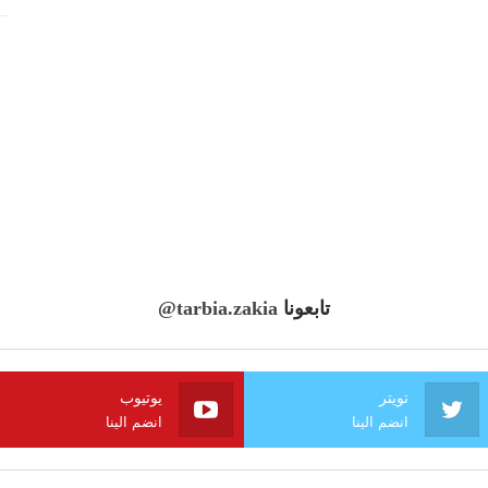
تابعونا
@tarbia.zakia
تويتر
يوتيوب
انضم الينا
انضم الينا