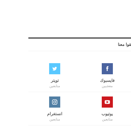
قوا معنا
فايسبوك
تويتر
معجبين
متابعين
يوتيوب
انستغرام
متابعين
متابعين