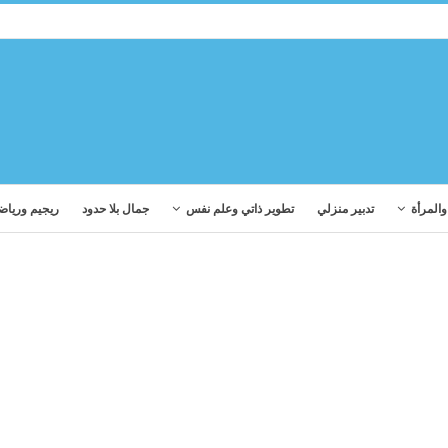
المرأة
تدبير منزلي
تطوير ذاتي وعلم نفس
جمال بلا حدود
ريجيم ورياض