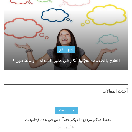
اخترنا لكم
العلاج بالصدمة : تخيّلوا أنكم في طور الشفاء… وستشفون !
أحدث المقالات
صحة وتغذية
ضغط دمكم مرتفع : لديكم حتماّ نقص في عدة فيتامينات…
6 أشهر منذ