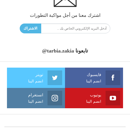
اشترك معنا من أجل مواكبة التطورات
الاشتراك
تابعونا
@tarbia.zakia
فايسبوك
تويتر
انضم الينا
انضم الينا
يوتيوب
انستغرام
انضم الينا
انضم الينا