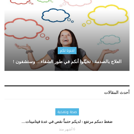
اخترنا لكم
العلاج بالصدمة : تخيّلوا أنكم في طور الشفاء… وستشفون !
أحدث المقالات
صحة وتغذية
ضغط دمكم مرتفع : لديكم حتماّ نقص في عدة فيتامينات…
6 أشهر منذ