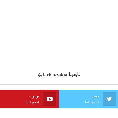
تابعونا
@tarbia.zakia
تويتر
يوتيوب
انضم الينا
انضم الينا