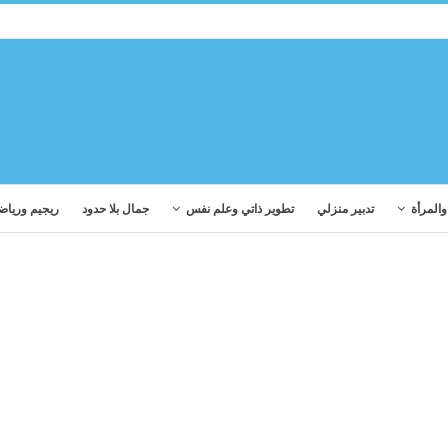
المرأة
تدبير منزلي
تطوير ذاتي وعلم نفس
جمال بلا حدود
ريجيم ورياض