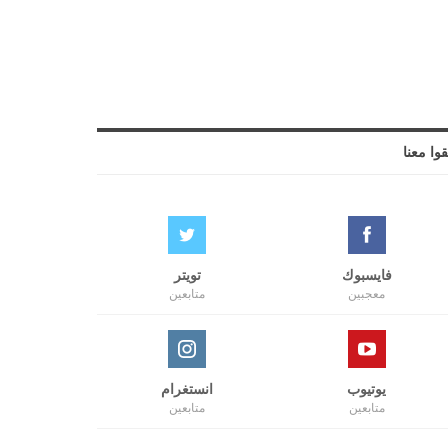
قوا معنا
فايسبوك
تويتر
معجبين
متابعين
يوتيوب
انستغرام
متابعين
متابعين