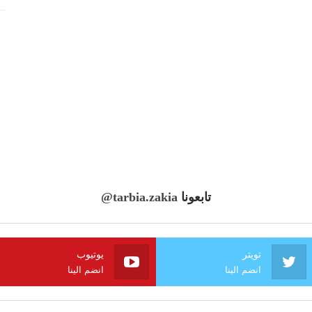
تابعونا
@tarbia.zakia
تويتر
يوتيوب
انضم الينا
انضم الينا