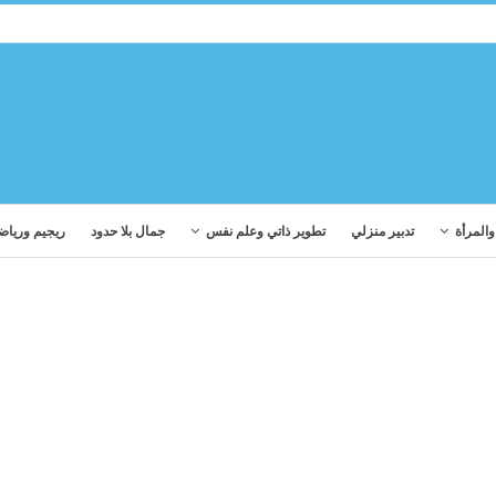
المرأة
تدبير منزلي
تطوير ذاتي وعلم نفس
جمال بلا حدود
ريجيم ورياض