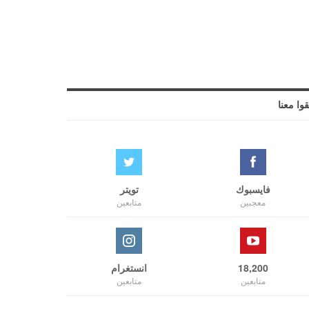
قوا معنا
فايسبوك
تويتر
معجبين
متابعين
18,200
انستغرام
متابعين
متابعين