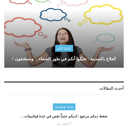
اخترنا لكم
العلاج بالصدمة : تخيّلوا أنكم في طور الشفاء… وستشفون !
أحدث المقالات
صحة وتغذية
ضغط دمكم مرتفع : لديكم حتماّ نقص في عدة فيتامينات…
6 أشهر منذ