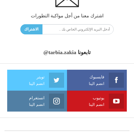
اشترك معنا من أجل مواكبة التطورات
الاشتراك
تابعونا
@tarbia.zakia
فايسبوك
تويتر
انضم الينا
انضم الينا
يوتيوب
انستغرام
انضم الينا
انضم الينا