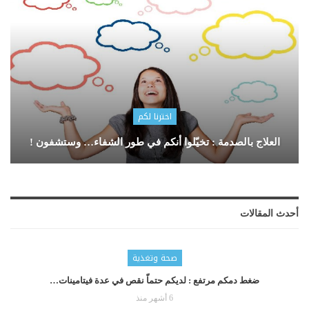
اخترنا لكم
العلاج بالصدمة : تخيّلوا أنكم في طور الشفاء… وستشفون !
أحدث المقالات
صحة وتغذية
ضغط دمكم مرتفع : لديكم حتماّ نقص في عدة فيتامينات…
6 أشهر منذ