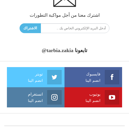
اشترك معنا من أجل مواكبة التطورات
الاشتراك
تابعونا
@tarbia.zakia
فايسبوك
تويتر
انضم الينا
انضم الينا
يوتيوب
انستغرام
انضم الينا
انضم الينا