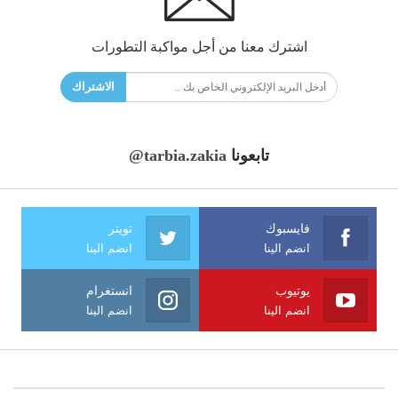
اشترك معنا من أجل مواكبة التطورات
الاشتراك
تابعونا
@tarbia.zakia
فايسبوك
تويتر
انضم الينا
انضم الينا
يوتيوب
انستغرام
انضم الينا
انضم الينا