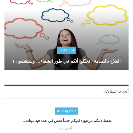
اخترنا لكم
العلاج بالصدمة : تخيّلوا أنكم في طور الشفاء… وستشفون !
أحدث المقالات
صحة وتغذية
ضغط دمكم مرتفع : لديكم حتماّ نقص في عدة فيتامينات…
6 أشهر منذ