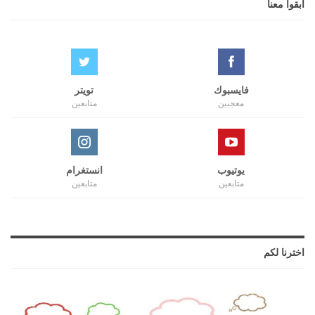
ابقوا معنا
فايسبوك
تويتر
معجبين
متابعين
يوتيوب
انستغرام
متابعين
متابعين
اخترنا لكم