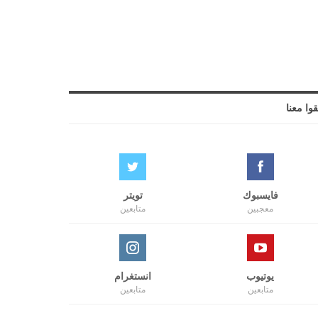
قوا معنا
فايسبوك
تويتر
معجبين
متابعين
يوتيوب
انستغرام
متابعين
متابعين