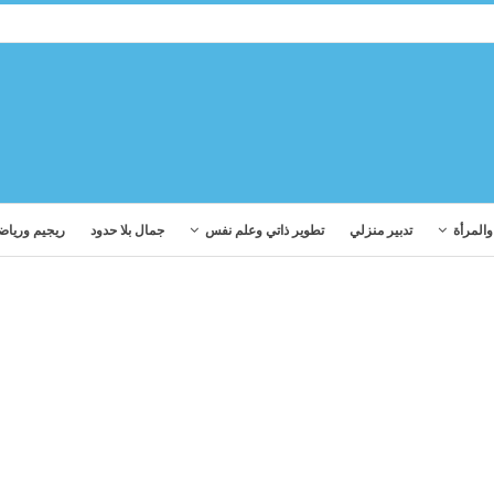
المرأة
تدبير منزلي
تطوير ذاتي وعلم نفس
جمال بلا حدود
ريجيم ورياض