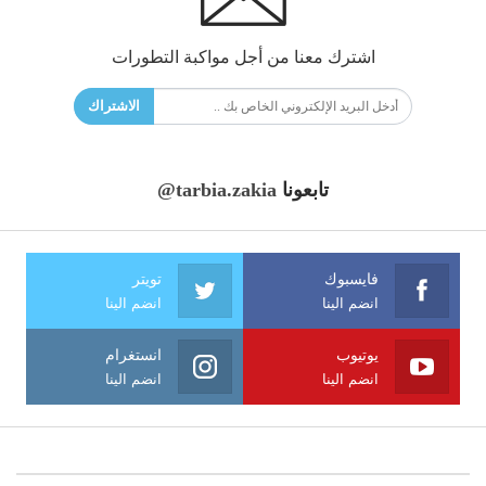
اشترك معنا من أجل مواكبة التطورات
الاشتراك
تابعونا
@tarbia.zakia
فايسبوك
تويتر
انضم الينا
انضم الينا
يوتيوب
انستغرام
انضم الينا
انضم الينا