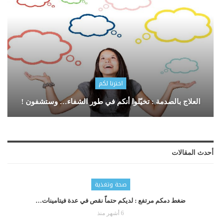
اخترنا لكم
العلاج بالصدمة : تخيّلوا أنكم في طور الشفاء… وستشفون !
أحدث المقالات
صحة وتغذية
ضغط دمكم مرتفع : لديكم حتماّ نقص في عدة فيتامينات…
6 أشهر منذ