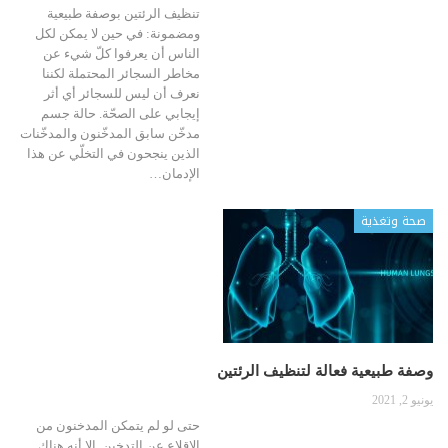
تنظيف الرئتين بوصفة طبيعية
ومضمونة: في حين لا يمكن لكل
الناس أن يعرفوا كلّ شيء عن
مخاطر السجائر المحتملة لكننا
نعرف أن ليس للسجائر أي أثر
إيجابي على الصحّة. حالة جسم
مدخّن سابق المدخّنون والمدخّنات
الذين ينجحون في التخلّي عن هذا
الإدمان…
صحة وتغذية
وصفة طبيعية فعالة لتنظيف الرئتين
يونيو 2, 2021
حتى لو لم يتمكن المدخنون من
الإقلاع عن التدخين. إلا أنه هناك