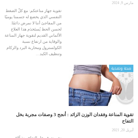
مارس 9, 2024
تقوية جهاز مناعتكم: مع كلّ الضغط
النفسي الذي يخضع له جسمنا يوميًا
من المفاجئ أننا لا نمرض دائمًا.
لحسن الحظ يُستَخدَم هذا العلاج
الألماني القديم لتقوية جهاز المناعة
والوقاية من ارتفاع نسبة
الكولسترول ومحاربة البرد والزكام
وتنظيف الكبد
…
صحة وتغذية
تقوية المناعة وفقدان الوزن الزائد : أنجح 3 وصفات مجربة بخل
التفاح
أبريل 20, 2021
نحن نعرف خل التفاح منذ آلاف