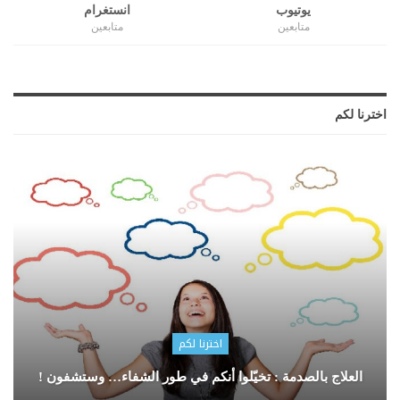
يوتيوب
انستغرام
متابعين
متابعين
اخترنا لكم
اخترنا لكم
العلاج بالصدمة : تخيّلوا أنكم في طور الشفاء… وستشفون !