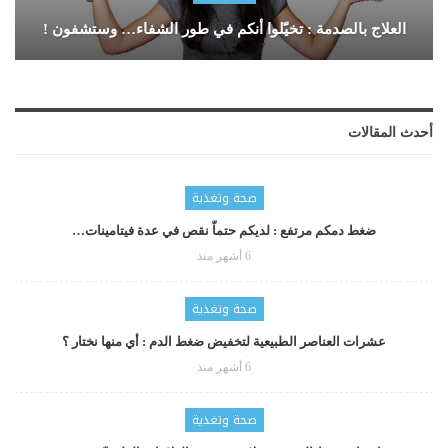
العلاج بالصدمة : تخيّلوا أنكم في طور الشفاء… وستشفون !
أحدث المقالات
صحة وتغذية
ضغط دمكم مرتفع : لديكم حتماّ نقص في عدة فيتامينات…
6 أشهر منذ
صحة وتغذية
عشرات العناصر الطبيعية لتخفيض ضغط الدم : أي منها نختار ؟
6 أشهر منذ
صحة وتغذية