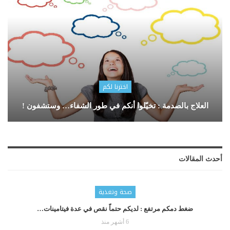
اخترنا لكم
العلاج بالصدمة : تخيّلوا أنكم في طور الشفاء… وستشفون !
أحدث المقالات
صحة وتغذية
ضغط دمكم مرتفع : لديكم حتماّ نقص في عدة فيتامينات…
6 أشهر منذ