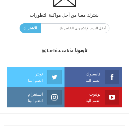
اشترك معنا من أجل مواكبة التطورات
الاشتراك
تابعونا
@tarbia.zakia
فايسبوك
تويتر
انضم الينا
انضم الينا
يوتيوب
انستغرام
انضم الينا
انضم الينا