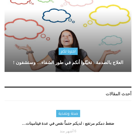
اخترنا لكم
العلاج بالصدمة : تخيّلوا أنكم في طور الشفاء… وستشفون !
أحدث المقالات
صحة وتغذية
ضغط دمكم مرتفع : لديكم حتماّ نقص في عدة فيتامينات…
6 أشهر منذ