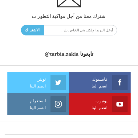
اشترك معنا من أجل مواكبة التطورات
الاشتراك
تابعونا
@tarbia.zakia
فايسبوك
تويتر
انضم الينا
انضم الينا
يوتيوب
انستغرام
انضم الينا
انضم الينا