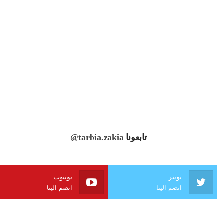
تابعونا
@tarbia.zakia
تويتر
يوتيوب
انضم الينا
انضم الينا