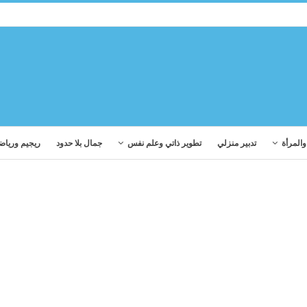
المرأة
تدبير منزلي
تطوير ذاتي وعلم نفس
جمال بلا حدود
ريجيم ورياض