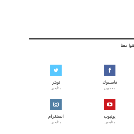
قوا معنا
فايسبوك
تويتر
معجبين
متابعين
يوتيوب
انستغرام
متابعين
متابعين