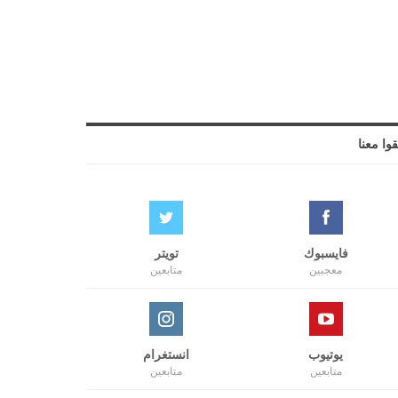
قوا معنا
فايسبوك
تويتر
معجبين
متابعين
يوتيوب
انستغرام
متابعين
متابعين