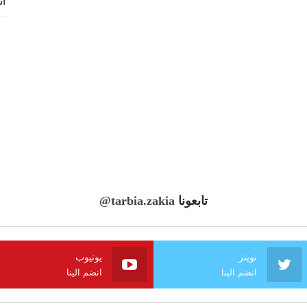
اش
تابعونا
@tarbia.zakia
تويتر
يوتيوب
انضم الينا
انضم الينا