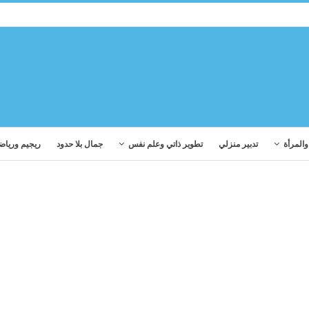
المرأة
تدبير منزلي
تطوير ذاتي وعلم نفس
جمال بلا حدود
ريجيم ورياض