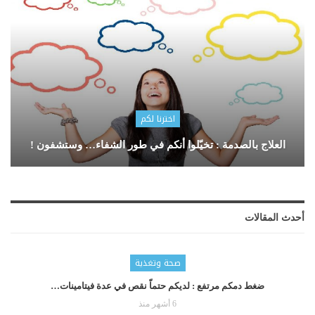
اخترنا لكم
العلاج بالصدمة : تخيّلوا أنكم في طور الشفاء… وستشفون !
أحدث المقالات
صحة وتغذية
ضغط دمكم مرتفع : لديكم حتماّ نقص في عدة فيتامينات…
6 أشهر منذ