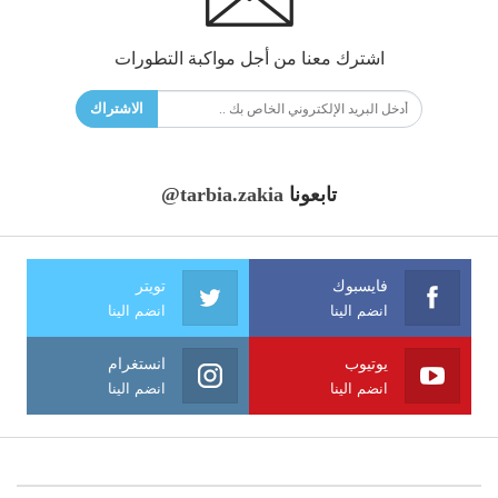
اشترك معنا من أجل مواكبة التطورات
الاشتراك
تابعونا
@tarbia.zakia
فايسبوك
تويتر
انضم الينا
انضم الينا
يوتيوب
انستغرام
انضم الينا
انضم الينا