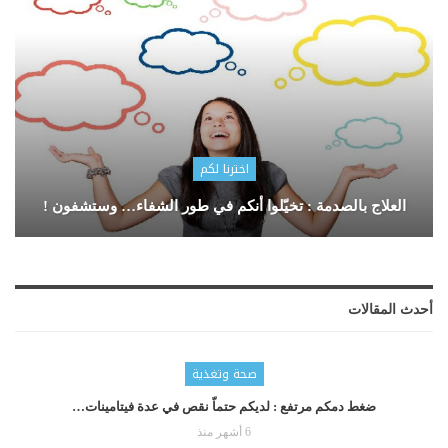
اخترنا لكم
العلاج بالصدمة : تخيّلوا أنكم في طور الشفاء… وستشفون !
أحدث المقالات
صحة وتغذية
ضغط دمكم مرتفع : لديكم حتماّ نقص في عدة فيتامينات…
6 أشهر منذ