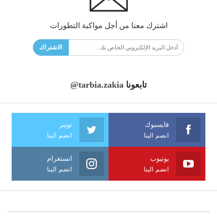
اشترك معنا من أجل مواكبة التطورات
الاشتراك
تابعونا
@tarbia.zakia
فايسبوك
تويتر
انضم الينا
انضم الينا
يوتيوب
انستغرام
انضم الينا
انضم الينا