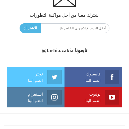
اشترك معنا من أجل مواكبة التطورات
الاشتراك
تابعونا
@tarbia.zakia
فايسبوك
تويتر
انضم الينا
انضم الينا
يوتيوب
انستغرام
انضم الينا
انضم الينا