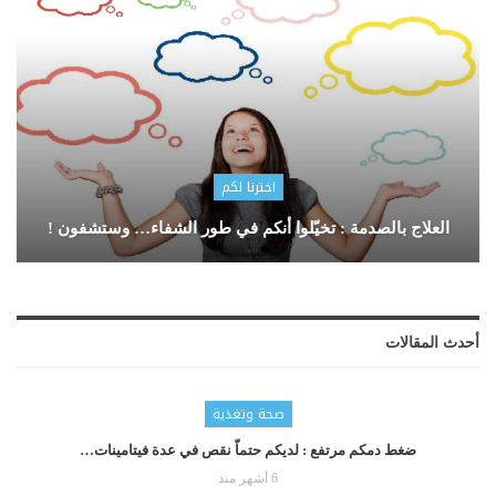
اخترنا لكم
العلاج بالصدمة : تخيّلوا أنكم في طور الشفاء… وستشفون !
أحدث المقالات
صحة وتغذية
ضغط دمكم مرتفع : لديكم حتماّ نقص في عدة فيتامينات…
6 أشهر منذ