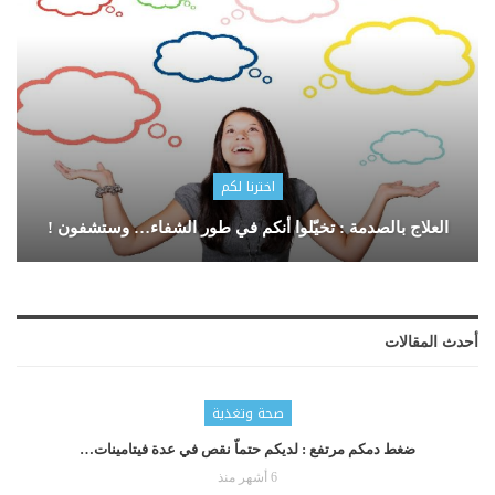
اخترنا لكم
العلاج بالصدمة : تخيّلوا أنكم في طور الشفاء… وستشفون !
أحدث المقالات
صحة وتغذية
ضغط دمكم مرتفع : لديكم حتماّ نقص في عدة فيتامينات…
6 أشهر منذ