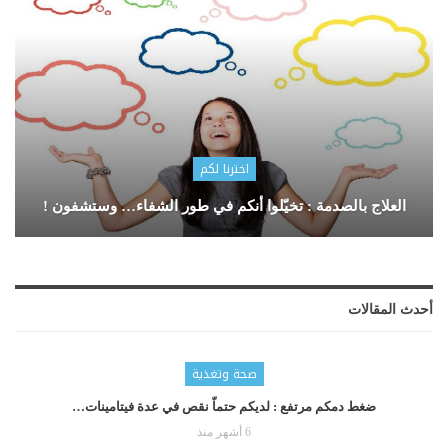
اخترنا لكم
العلاج بالصدمة : تخيّلوا أنكم في طور الشفاء… وستشفون !
أحدث المقالات
صحة وتغذية
ضغط دمكم مرتفع : لديكم حتماّ نقص في عدة فيتامينات…
6 أشهر منذ