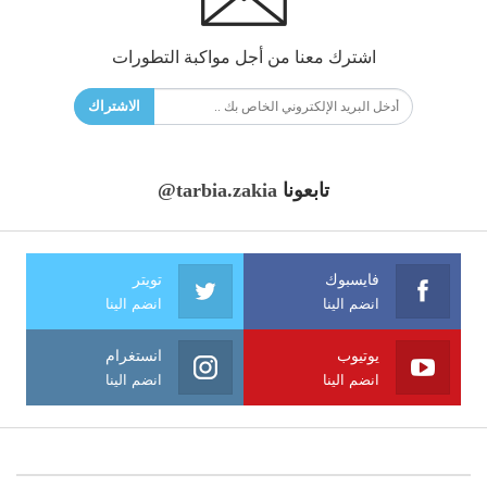
اشترك معنا من أجل مواكبة التطورات
الاشتراك
تابعونا
@tarbia.zakia
فايسبوك
تويتر
انضم الينا
انضم الينا
يوتيوب
انستغرام
انضم الينا
انضم الينا