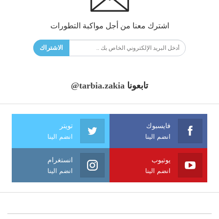
اشترك معنا من أجل مواكبة التطورات
الاشتراك
تابعونا
@tarbia.zakia
فايسبوك
تويتر
انضم الينا
انضم الينا
يوتيوب
انستغرام
انضم الينا
انضم الينا