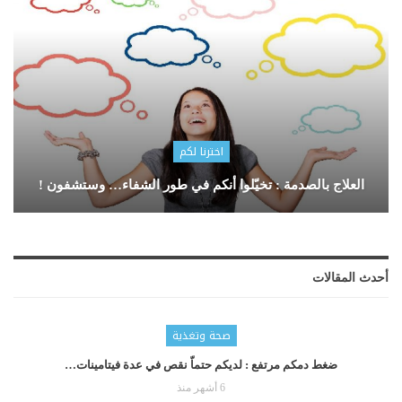
اخترنا لكم
العلاج بالصدمة : تخيّلوا أنكم في طور الشفاء… وستشفون !
أحدث المقالات
صحة وتغذية
ضغط دمكم مرتفع : لديكم حتماّ نقص في عدة فيتامينات…
6 أشهر منذ