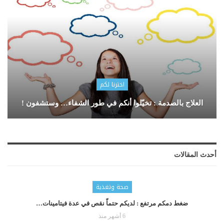
اخترنا لكم
العلاج بالصدمة : تخيّلوا أنكم في طور الشفاء… وستشفون !
أحدث المقالات
صحة وتغذية
ضغط دمكم مرتفع : لديكم حتماّ نقص في عدة فيتامينات…
6 أشهر منذ