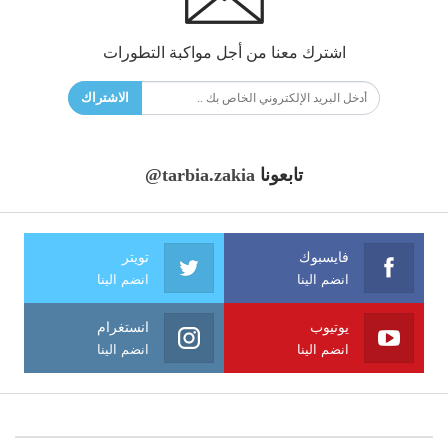
اشترك معنا من أجل مواكبة التطورات
الاشتراك
تابعونا
@tarbia.zakia
فايسبوك
تويتر
انضم الينا
انضم الينا
يوتيوب
انستغرام
انضم الينا
انضم الينا