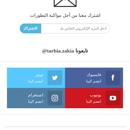
اشترك معنا من أجل مواكبة التطورات
الاشتراك
تابعونا
@tarbia.zakia
فايسبوك
تويتر
انضم الينا
انضم الينا
يوتيوب
انستغرام
انضم الينا
انضم الينا