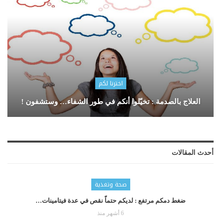
اخترنا لكم
العلاج بالصدمة : تخيّلوا أنكم في طور الشفاء… وستشفون !
أحدث المقالات
صحة وتغذية
ضغط دمكم مرتفع : لديكم حتماّ نقص في عدة فيتامينات…
6 أشهر منذ