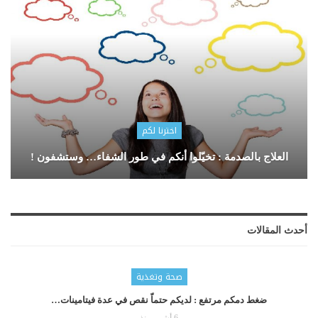
اخترنا لكم
العلاج بالصدمة : تخيّلوا أنكم في طور الشفاء… وستشفون !
أحدث المقالات
صحة وتغذية
ضغط دمكم مرتفع : لديكم حتماّ نقص في عدة فيتامينات…
6 أشهر منذ