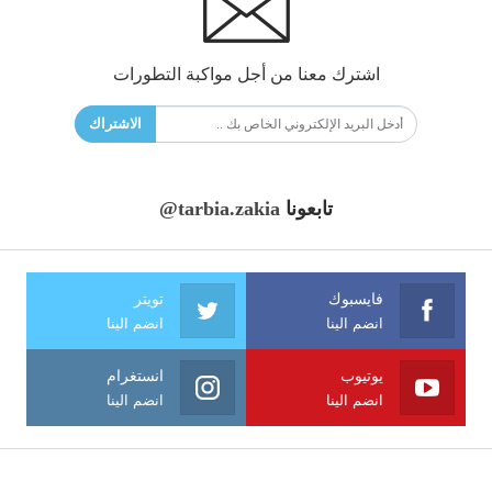
اشترك معنا من أجل مواكبة التطورات
الاشتراك
تابعونا
@tarbia.zakia
فايسبوك
تويتر
انضم الينا
انضم الينا
يوتيوب
انستغرام
انضم الينا
انضم الينا