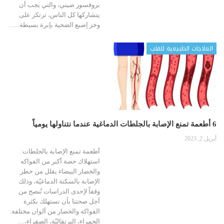
بروفسور صيني، والتي يجب أن
يتشاركها كل الناس، ترتكز على
وخز إصبع الضحية بإبرة بسيطة...…
العلاجات الطبيعية للقلب
6 أطعمة تمنع الإصابة بالجلطات الدماغية عندما نتناولها يومياً
أبريل 2, 2023
أطعمة تمنع الإصابة بالجلطات:
استهلاك حصة أكبر من الفواكه
والخضار البيضاء يقلل من خطر
الإصابة بالسكتة الدماغيّة، وذلك
وفقاً لإحدى الدراسات نُنصح من
أجل صحتنا بأن نستهلك بكثرة
الفواكه والخضار من ألوان مختلفة:
الحمراء، البرتقاليّة، الصفراء،…