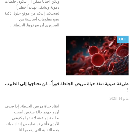
ولكن أحياناً يمكن أن تتكون جلطات
دموية وتشكل تهديداً خطيراً
لصحتكم. إليكم من موقع حلول ذكية
بضع معلومات أساسية من
الضروري أن تعرفوها. الجلطة…
OLD
طريقة صينية تنقذ حياة مريض الجلطة فوراً…لن تحتاجوا إلى الطبيب
!
مايو 14, 2023
انقاذ حياة مريض الجلطة: إذا صدف
أن واجهتم حالة شخص أصيب
بجلطة دماغية، لا تبقوا مكتوفي
الأيدي فأنتم تستطيعون إنقاذ حياته.
هذه التقنية التي يقدمها لنا