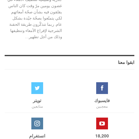
غضون يومين مرّ وقت كان الناس
يقلقون فيه بشأن صحّة أمعائهم
لكي يتمتّعوا بصحّة جيّدة بشكل
عام. ربما تتذكّرون طريقة الحقنة
الشرجية لإفراغ الأمعاء وتنظيفها
وذلك من أجل تطهير…
ابقوا معنا
فايسبوك
تويتر
معجبين
متابعين
18,200
انستغرام