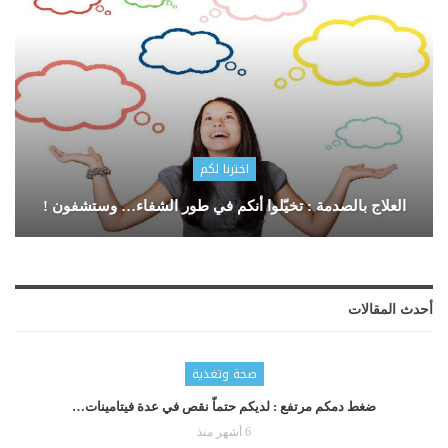
اخترنا لكم
العلاج بالصدمة : تخيّلوا أنكم في طور الشفاء… وستشفون !
أحدث المقالات
صحة وتغذية
ضغط دمكم مرتفع : لديكم حتماّ نقص في عدة فيتامينات…
6 أشهر منذ