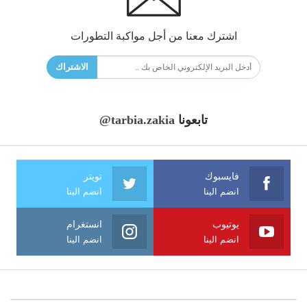
اشترك معنا من أجل مواكبة التطورات
الاشتراك
تابعونا
@tarbia.zakia
فايسبوك
تويتر
انضم الينا
انضم الينا
يوتيوب
انستغرام
انضم الينا
انضم الينا