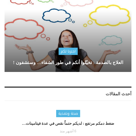
اخترنا لكم
العلاج بالصدمة : تخيّلوا أنكم في طور الشفاء… وستشفون !
أحدث المقالات
صحة وتغذية
ضغط دمكم مرتفع : لديكم حتماّ نقص في عدة فيتامينات…
6 أشهر منذ