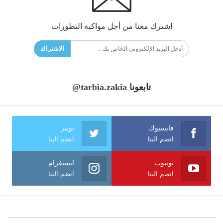
اشترك معنا من أجل مواكبة التطورات
الاشتراك
تابعونا
@tarbia.zakia
فايسبوك
تويتر
انضم الينا
انضم الينا
يوتيوب
انستغرام
انضم الينا
انضم الينا