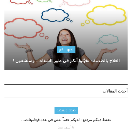
اخترنا لكم
العلاج بالصدمة : تخيّلوا أنكم في طور الشفاء… وستشفون !
أحدث المقالات
صحة وتغذية
ضغط دمكم مرتفع : لديكم حتماّ نقص في عدة فيتامينات…
6 أشهر منذ