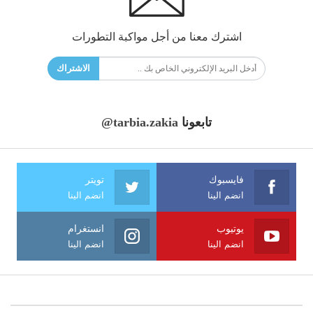
اشترك معنا من أجل مواكبة التطورات
الاشتراك
تابعونا
@tarbia.zakia
فايسبوك
تويتر
انضم الينا
انضم الينا
يوتيوب
انستغرام
انضم الينا
انضم الينا