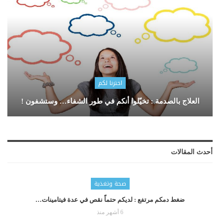
اخترنا لكم
العلاج بالصدمة : تخيّلوا أنكم في طور الشفاء… وستشفون !
أحدث المقالات
صحة وتغذية
ضغط دمكم مرتفع : لديكم حتماّ نقص في عدة فيتامينات…
6 أشهر منذ