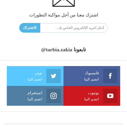
اشترك معنا من أجل مواكبة التطورات
الاشتراك
تابعونا
@tarbia.zakia
فايسبوك
تويتر
انضم الينا
انضم الينا
يوتيوب
انستغرام
انضم الينا
انضم الينا