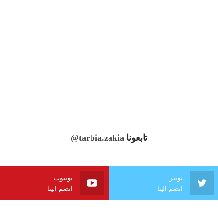
تابعونا
@tarbia.zakia
تويتر
يوتيوب
انضم الينا
انضم الينا