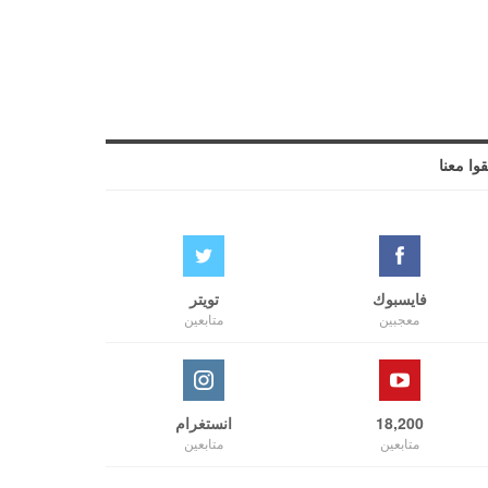
قوا معنا
فايسبوك
تويتر
معجبين
متابعين
18,200
انستغرام
متابعين
متابعين