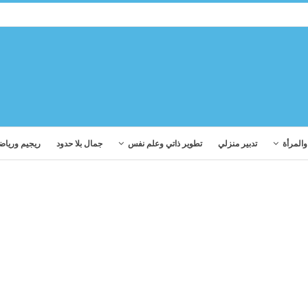
المرأة
تدبير منزلي
تطوير ذاتي وعلم نفس
جمال بلا حدود
ريجيم ورياض