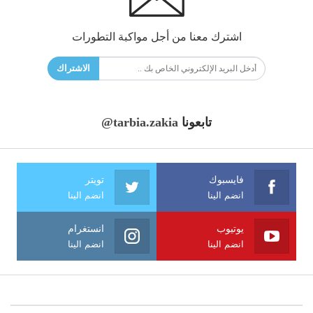
اشترك معنا من أجل مواكبة التطورات
الاشتراك
تابعونا
@tarbia.zakia
فايسبوك
تويتر
انضم الينا
انضم الينا
يوتيوب
انستغرام
انضم الينا
انضم الينا