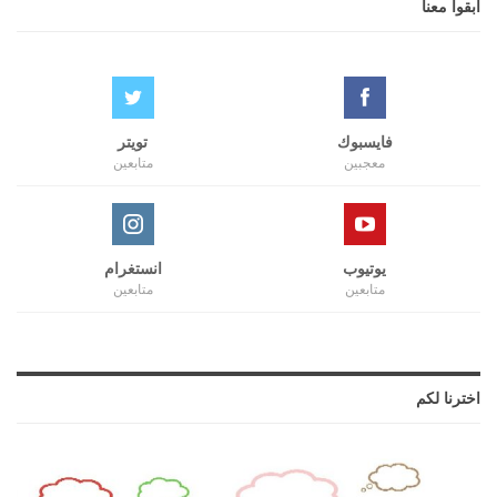
ابقوا معنا
فايسبوك
تويتر
معجبين
متابعين
يوتيوب
انستغرام
متابعين
متابعين
اخترنا لكم