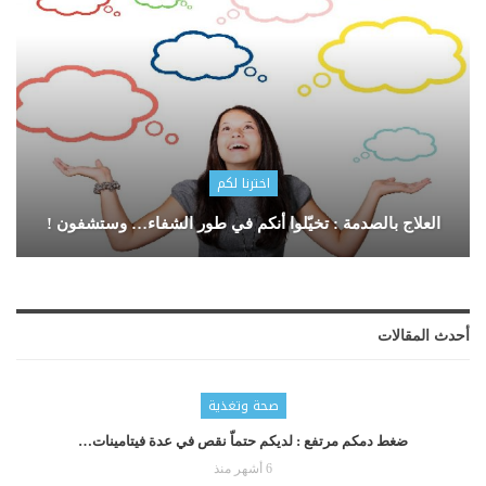
اخترنا لكم
العلاج بالصدمة : تخيّلوا أنكم في طور الشفاء… وستشفون !
أحدث المقالات
صحة وتغذية
ضغط دمكم مرتفع : لديكم حتماّ نقص في عدة فيتامينات…
6 أشهر منذ