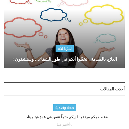
اخترنا لكم
العلاج بالصدمة : تخيّلوا أنكم في طور الشفاء… وستشفون !
أحدث المقالات
صحة وتغذية
ضغط دمكم مرتفع : لديكم حتماّ نقص في عدة فيتامينات…
6 أشهر منذ