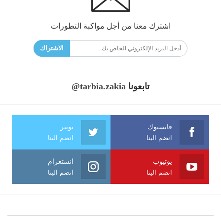
اشترك معنا من أجل مواكبة التطورات
الاشتراك
تابعونا
@tarbia.zakia
فايسبوك
تويتر
انضم الينا
انضم الينا
يوتيوب
انستغرام
انضم الينا
انضم الينا