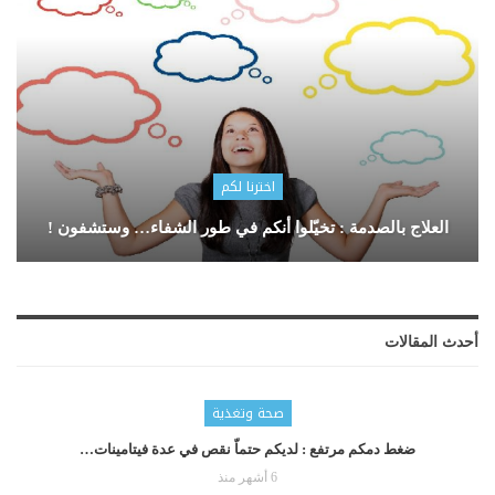
اخترنا لكم
العلاج بالصدمة : تخيّلوا أنكم في طور الشفاء… وستشفون !
أحدث المقالات
صحة وتغذية
ضغط دمكم مرتفع : لديكم حتماّ نقص في عدة فيتامينات…
6 أشهر منذ