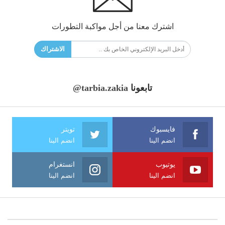
اشترك معنا من أجل مواكبة التطورات
الاشتراك
تابعونا
@tarbia.zakia
فايسبوك
تويتر
انضم الينا
انضم الينا
يوتيوب
انستغرام
انضم الينا
انضم الينا