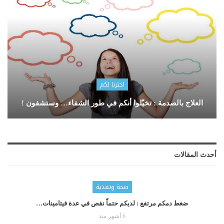
اخترنا لكم
العلاج بالصدمة : تخيّلوا أنكم في طور الشفاء… وستشفون !
أحدث المقالات
صحة وتغذية
ضغط دمكم مرتفع : لديكم حتماّ نقص في عدة فيتامينات…
6 أشهر منذ