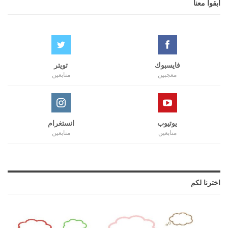
ابقوا معنا
فايسبوك
تويتر
معجبين
متابعين
يوتيوب
انستغرام
متابعين
متابعين
اخترنا لكم