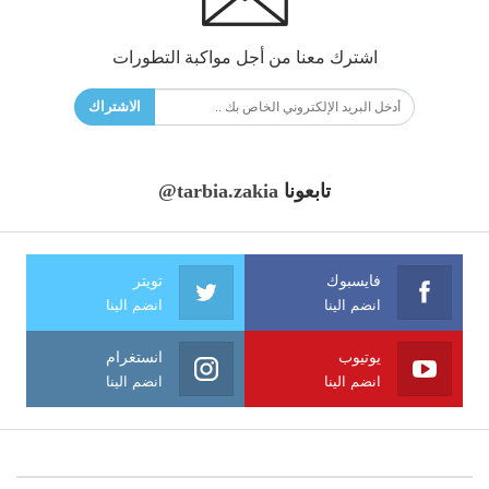
اشترك معنا من أجل مواكبة التطورات
الاشتراك
تابعونا
@tarbia.zakia
فايسبوك
تويتر
انضم الينا
انضم الينا
يوتيوب
انستغرام
انضم الينا
انضم الينا