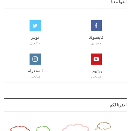
ابقوا معنا
فايسبوك
تويتر
معجبين
متابعين
يوتيوب
انستغرام
متابعين
متابعين
اخترنا لكم