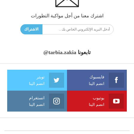
اشترك معنا من أجل مواكبة التطورات
الاشتراك
تابعونا
@tarbia.zakia
فايسبوك
تويتر
انضم الينا
انضم الينا
يوتيوب
انستغرام
انضم الينا
انضم الينا