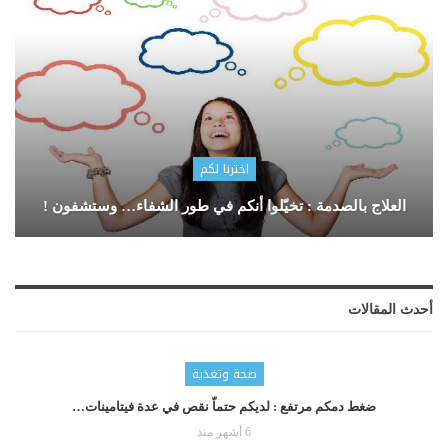
اخترنا لكم
العلاج بالصدمة : تخيّلوا أنكم في طور الشفاء… وستشفون !
أحدث المقالات
صحة وتغذية
ضغط دمكم مرتفع : لديكم حتماّ نقص في عدة فيتامينات…
6 أشهر منذ