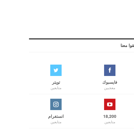
قوا معنا
فايسبوك
تويتر
معجبين
متابعين
18,200
انستغرام
متابعين
متابعين