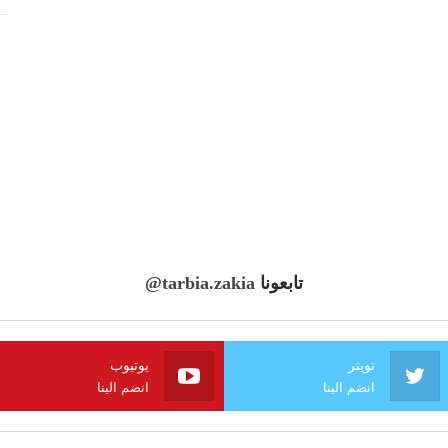
تابعونا
@tarbia.zakia
تويتر
يوتيوب
انضم الينا
انضم الينا