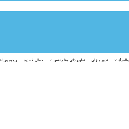
المرأة
تدبير منزلي
تطوير ذاتي وعلم نفس
جمال بلا حدود
ريجيم ورياض