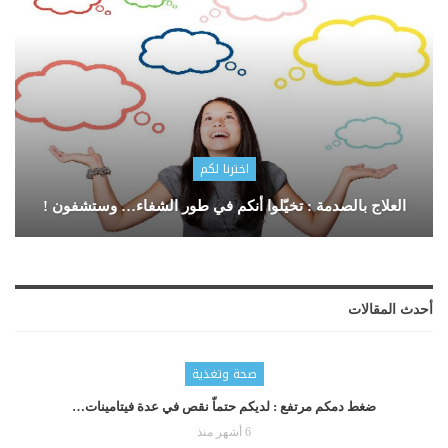
اخترنا لكم
العلاج بالصدمة : تخيّلوا أنكم في طور الشفاء… وستشفون !
أحدث المقالات
صحة وتغذية
ضغط دمكم مرتفع : لديكم حتماّ نقص في عدة فيتامينات…
6 أشهر منذ