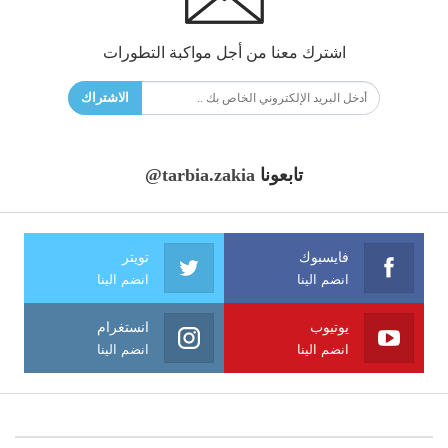
اشترك معنا من أجل مواكبة التطورات
الاشتراك
تابعونا
@tarbia.zakia
فايسبوك
تويتر
انضم الينا
انضم الينا
يوتيوب
انستغرام
انضم الينا
انضم الينا