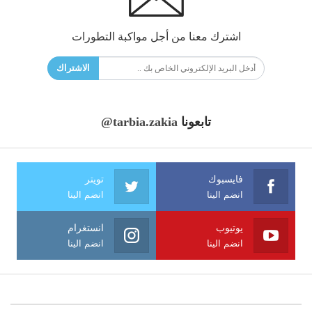
اشترك معنا من أجل مواكبة التطورات
الاشتراك
تابعونا
@tarbia.zakia
فايسبوك
تويتر
انضم الينا
انضم الينا
يوتيوب
انستغرام
انضم الينا
انضم الينا