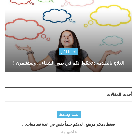
اخترنا لكم
العلاج بالصدمة : تخيّلوا أنكم في طور الشفاء… وستشفون !
أحدث المقالات
صحة وتغذية
ضغط دمكم مرتفع : لديكم حتماّ نقص في عدة فيتامينات…
6 أشهر منذ