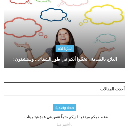
اخترنا لكم
العلاج بالصدمة : تخيّلوا أنكم في طور الشفاء… وستشفون !
أحدث المقالات
صحة وتغذية
ضغط دمكم مرتفع : لديكم حتماّ نقص في عدة فيتامينات…
6 أشهر منذ