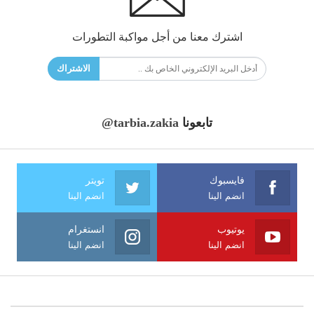
اشترك معنا من أجل مواكبة التطورات
الاشتراك
تابعونا
@tarbia.zakia
فايسبوك
تويتر
انضم الينا
انضم الينا
يوتيوب
انستغرام
انضم الينا
انضم الينا