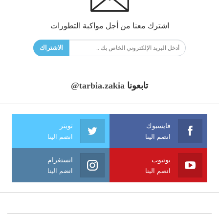
اشترك معنا من أجل مواكبة التطورات
الاشتراك
تابعونا
@tarbia.zakia
فايسبوك
تويتر
انضم الينا
انضم الينا
يوتيوب
انستغرام
انضم الينا
انضم الينا