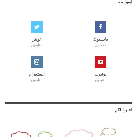
ابقوا معنا
فايسبوك
تويتر
معجبين
متابعين
يوتيوب
انستغرام
متابعين
متابعين
اخترنا لكم