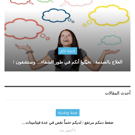
اخترنا لكم
العلاج بالصدمة : تخيّلوا أنكم في طور الشفاء… وستشفون !
أحدث المقالات
صحة وتغذية
ضغط دمكم مرتفع : لديكم حتماّ نقص في عدة فيتامينات…
6 أشهر منذ