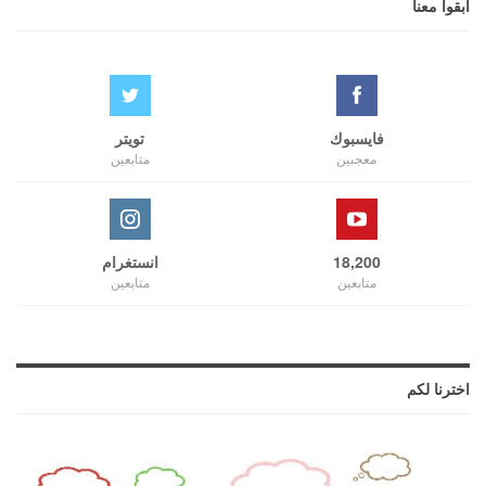
ابقوا معنا
فايسبوك
تويتر
معجبين
متابعين
18,200
انستغرام
متابعين
متابعين
اخترنا لكم