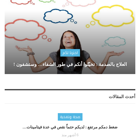
اخترنا لكم
العلاج بالصدمة : تخيّلوا أنكم في طور الشفاء… وستشفون !
أحدث المقالات
صحة وتغذية
ضغط دمكم مرتفع : لديكم حتماّ نقص في عدة فيتامينات…
6 أشهر منذ