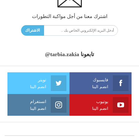
اشترك معنا من أجل مواكبة التطورات
الاشتراك
تابعونا
@tarbia.zakia
فايسبوك
تويتر
انضم الينا
انضم الينا
يوتيوب
انستغرام
انضم الينا
انضم الينا