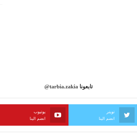
تابعونا
@tarbia.zakia
تويتر
يوتيوب
انضم الينا
انضم الينا