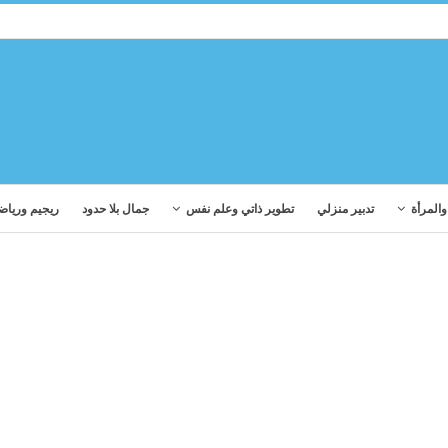
المرأة
تدبير منزلي
تطوير ذاتي وعلم نفس
جمال بلا حدود
ريجيم ورياض