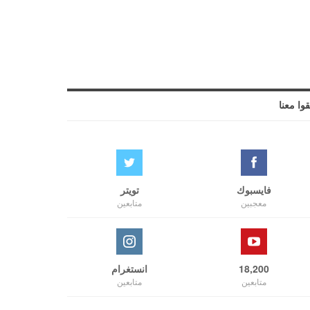
قوا معنا
فايسبوك
تويتر
معجبين
متابعين
18,200
انستغرام
متابعين
متابعين